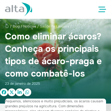
/
Blog
/
Notícias
/
Saúde da Lavoura
/
Como eliminar ácaros?
Conheça os principais
tipos de ácaro-praga e
como combatê-los
23 de janeiro de 2025
Pequenos, silenciosos e muito prejudiciais, os ácaros causam
grandes prejuízos na agricultura. Com dimensões