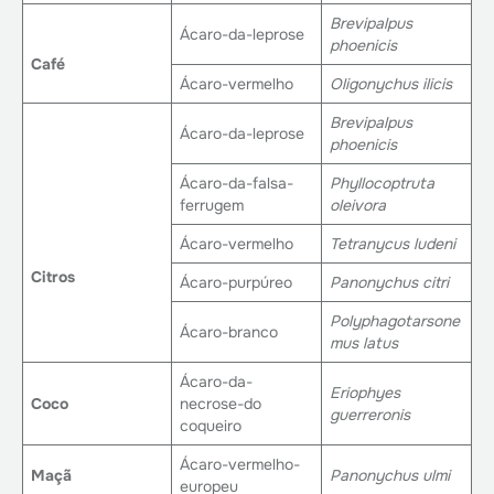
Brevipalpus
Ácaro-da-leprose
phoenicis
Café
Ácaro-vermelho
Oligonychus ilicis
Brevipalpus
Ácaro-da-leprose
phoenicis
Ácaro-da-falsa-
Phyllocoptruta
ferrugem
oleivora
Ácaro-vermelho
Tetranycus ludeni
Citros
Ácaro-purpúreo
Panonychus citri
Polyphagotarsone
Ácaro-branco
mus latus
Ácaro-da-
Eriophyes
Coco
necrose-do
guerreronis
coqueiro
Ácaro-vermelho-
Maçã
Panonychus ulmi
europeu