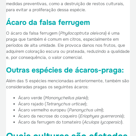
medidas preventivas, como a destruição de restos culturais,
para evitar a proliferação dessa espécie.
Ácaro da falsa ferrugem
O ácaro da falsa ferrugem (
Phyllocoptruta oleivora
) é uma
praga que também é comum em citros, especialmente em
períodos de alta umidade. Ele provoca danos nos frutos, que
adquirem coloração escura ou prateada, reduzindo a qualidade
e, por consequência, o valor comercial.
Outras espécies de ácaros-praga:
Além das 5 espécies mencionadas anteriormente, também são
consideradas pragas os seguintes ácaros:
Ácaro verde (
Mononychellus planki
);
Ácaro rajado (
Tetranychus urticae
);
Ácaro vermelho europeu (
Panonychus ulmi
);
Ácaro da necrose do coqueiro (
Eriophyes guerreronis
);
Ácaro da ferrugem do tomateiro (
Aculops lycopersici
).