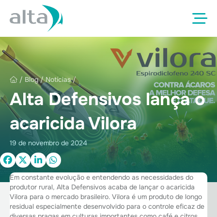
/
Blog
/
Notícias
/
Alta Defensivos lança o
acaricida Vilora
19 de novembro de 2024
Em constante evolução e entendendo as necessidades do
produtor rural, Alta Defensivos acaba de lançar o acaricida
Vilora para o mercado brasileiro. Vilora é um produto de longo
residual especialmente desenvolvido para o controle eficaz de
diversas pragas em culturas importantes como café e citros,