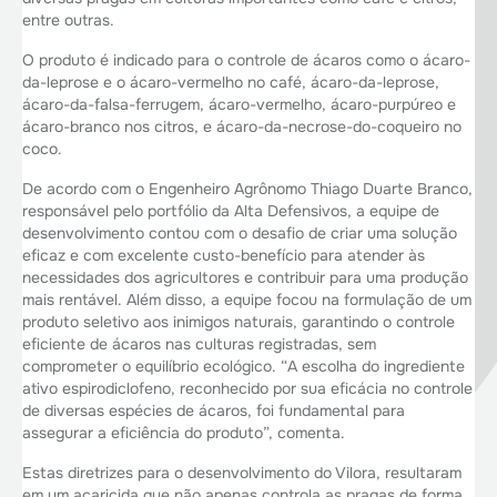
entre outras.
O produto é indicado para o controle de ácaros como o ácaro-
da-leprose e o ácaro-vermelho no café, ácaro-da-leprose,
ácaro-da-falsa-ferrugem, ácaro-vermelho, ácaro-purpúreo e
ácaro-branco nos citros, e ácaro-da-necrose-do-coqueiro no
coco.
De acordo com o Engenheiro Agrônomo Thiago Duarte Branco,
responsável pelo portfólio da Alta Defensivos, a equipe de
desenvolvimento contou com o desafio de criar uma solução
eficaz e com excelente custo-benefício para atender às
necessidades dos agricultores e contribuir para uma produção
mais rentável. Além disso, a equipe focou na formulação de um
produto seletivo aos inimigos naturais, garantindo o controle
eficiente de ácaros nas culturas registradas, sem
comprometer o equilíbrio ecológico. “A escolha do ingrediente
ativo espirodiclofeno, reconhecido por sua eficácia no controle
de diversas espécies de ácaros, foi fundamental para
assegurar a eficiência do produto”, comenta.
Estas diretrizes para o desenvolvimento do Vilora, resultaram
em um acaricida que não apenas controla as pragas de forma