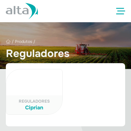
/
Produtos
/
Reguladores
REGULADORES
Ciprian