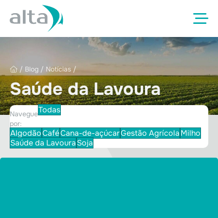
/
Blog
/
Notícias
/
Saúde da Lavoura
Todas
Navegue
por:
Algodão
Café
Cana-de-açúcar
Gestão Agrícola
Milho
Saúde da Lavoura
Soja