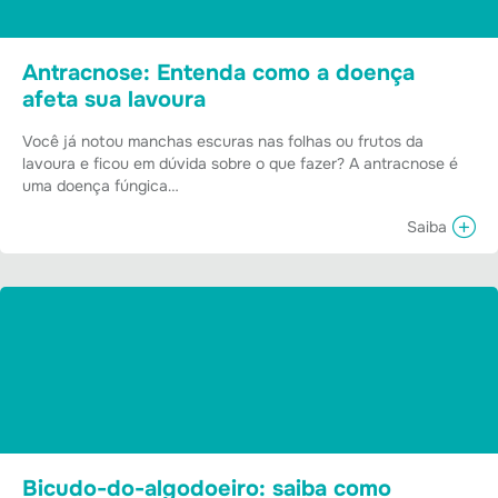
Antracnose: Entenda como a doença
afeta sua lavoura
Você já notou manchas escuras nas folhas ou frutos da
lavoura e ficou em dúvida sobre o que fazer? A antracnose é
uma doença fúngica…
Saiba
Bicudo-do-algodoeiro: saiba como