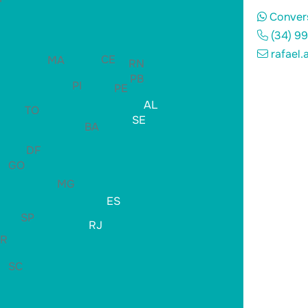
Conver
(34) 9
rafael.
CE
MA
RN
PB
PI
PE
AL
TO
SE
BA
DF
GO
MG
ES
SP
RJ
PR
SC