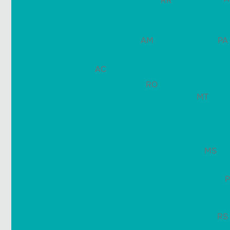
RR
PA
AM
AC
RO
MT
MS
RS