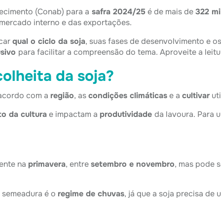
ecimento (Conab) para a
safra 2024/25
é de mais de
322 mi
mercado interno e das exportações.
icar
qual o ciclo da soja
, suas fases de desenvolvimento e o
usivo
para facilitar a compreensão do tema. Aproveite a leitu
colheita da soja?
e acordo com a
região
, as
condições climáticas
e a
cultivar
uti
o da cultura
e impactam a
produtividade
da lavoura. Para 
mente na
primavera
, entre
setembro e novembro
, mas pode 
a semeadura é o
regime de chuvas
, já que a soja precisa de