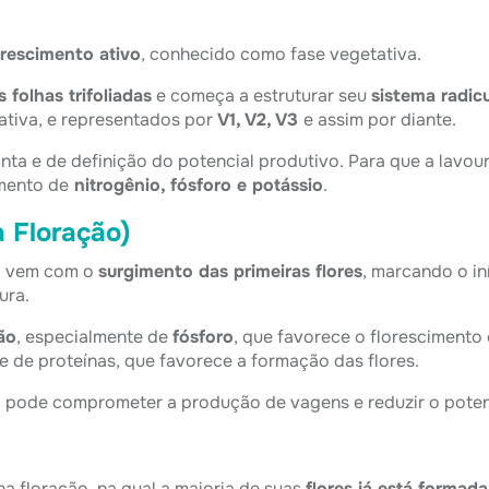
rescimento ativo
, conhecido como fase vegetativa.
s folhas trifoliadas
e começa a estruturar seu
sistema radicu
ativa, e representados por
V1, V2, V3
e assim por diante.
nta e de definição do potencial produtivo. Para que a lavo
mento de
nitrogênio, fósforo e potássio
.
a Floração)
va vem com o
surgimento das primeiras flores
, marcando o in
ura.
ão
, especialmente de
fósforo
, que favorece o florescimento
e de proteínas, que favorece a formação das flores.
do pode comprometer a produção de vagens e reduzir o poten
na floração, na qual a maioria de suas
flores já está formada 