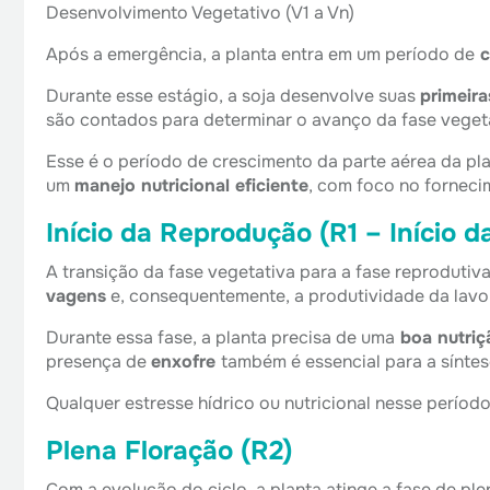
Desenvolvimento Vegetativo (V1 a Vn)
Após a emergência, a planta entra em um período de
c
Durante esse estágio, a soja desenvolve suas
primeira
são contados para determinar o avanço da fase veget
Esse é o período de crescimento da parte aérea da pla
um
manejo nutricional eficiente
, com foco no forneci
Início da Reprodução (R1 – Início d
A transição da fase vegetativa para a fase reproduti
vagens
e, consequentemente, a produtividade da lavo
Durante essa fase, a planta precisa de uma
boa nutriç
presença de
enxofre
também é essencial para a síntes
Qualquer estresse hídrico ou nutricional nesse perío
Plena Floração (R2)
Com a evolução do ciclo, a planta atinge a fase de ple