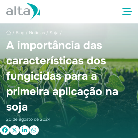
/
Blog
/
Notícias
/
Soja
/
A importância das
características dos
fungicidas para a
primeira aplicação na
soja
20 de agosto de 2024