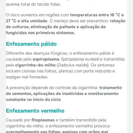
queima total do tecido foliar.
O risco aumenta em regiões com
temperaturas entre 18 °C e
27 °C e alta umidade
. O manejo deve ser preventivo:
rotação
de culturas, eliminação de palhada e aplicação de
fungicidas nos primeiros sintomas
.
Enfezamento pálido
Diferente das doenças fúngicas, o enfezamento pálido é
causado pelo
espiroplasma
Spiroplasma kunkelii
e transmitido
pela
cigarrinha-do-milho
(
Dalbulus maidis
). Os sintomas
incluem clorose nas folhas, plantas com porte reduzido e
espigas mal formadas.
A prevenção depende do controle da cigarrinha:
tratamento
de sementes, aplicações de inseticidas e monitoramento
constante no início do ciclo
.
Enfezamento vermelho
Causado por
fitoplasmas
e também transmitido pela
cigarrinha-do-milho, o enfezamento vermelho provoca
avermelhamento nas folhas, espigas com grãos mal