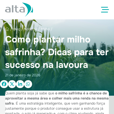
/
Blog
/
Notícias
/
Milho
/
Como plantar milho
safrinha? Dicas para ter
sucesso na lavoura
21 de janeiro de 2026
Quem planta soja já sabe que
o milho safrinha é a chance de
aproveitar a mesma área e colher mais uma renda na mesma
safra
. É uma estratégia inteligente, que vem ganhando força
justamente porque o produtor consegue usar a estrutura já
montada, o solo já manejado e, com o clima ajudando, ainda