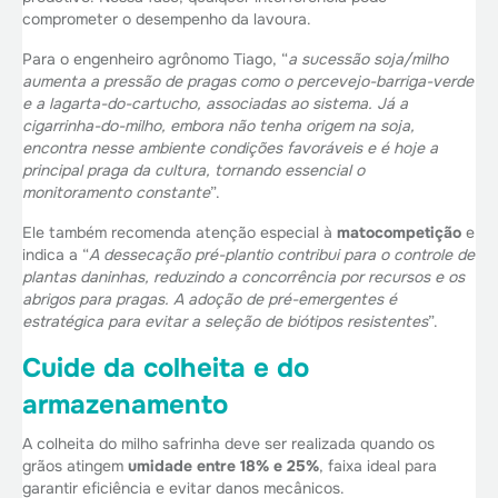
comprometer o desempenho da lavoura.
Para o engenheiro agrônomo Tiago, “
a sucessão soja/milho
aumenta a pressão de pragas como o percevejo-barriga-verde
e a lagarta-do-cartucho, associadas ao sistema. Já a
cigarrinha-do-milho, embora não tenha origem na soja,
encontra nesse ambiente condições favoráveis e é hoje a
principal praga da cultura, tornando essencial o
monitoramento constante
”.
Ele também recomenda atenção especial à
matocompetição
e
indica a “
A dessecação pré-plantio contribui para o controle de
plantas daninhas, reduzindo a concorrência por recursos e os
abrigos para pragas. A adoção de pré-emergentes é
estratégica para evitar a seleção de biótipos resistentes
”.
Cuide da colheita e do
armazenamento
A colheita do milho safrinha deve ser realizada quando os
grãos atingem
umidade entre
18% e 25%
, faixa ideal para
garantir eficiência e evitar danos mecânicos.