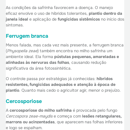
As condições da safrinha favorecem a doença. O manejo
eficaz envolve o uso de híbridos tolerantes,
plantio dentro da
janela ideal
e aplicação de
fungicidas sistêmicos
no início dos
sintomas.
Ferrugem branca
Menos falada, mas cada vez mais presente, a ferrugem branca
(
Physopella zeae
) também encontra no milho safrinha um
ambiente ideal. Ela forma
pústulas pequenas, amareladas e
alinhadas às nervuras das folhas
, causando redução
significativa da área fotossintética.
O controle passa por estratégias já conhecidas:
híbridos
resistentes, fungicidas adequados e atenção à época de
plantio
. Quanto mais cedo o agricultor agir, menor o prejuízo.
Cercosporiose
A
cercosporiose do milho safrinha
é provocada pelo fungo
Cercospora zeae-maydis
e começa com
lesões retangulares,
marrons ou acinzentadas
, que aparecem nas folhas inferiores
e logo se espalham.