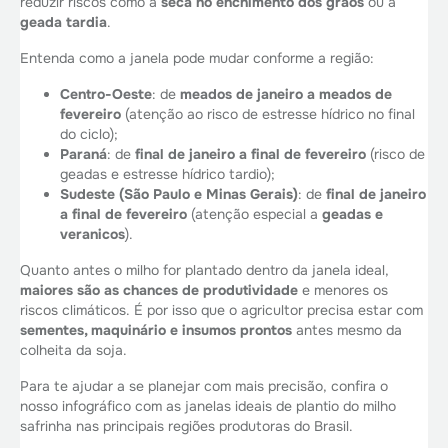
reduzir riscos como a
seca no enchimento dos grãos
ou a
geada tardia
.
Entenda como a janela pode mudar conforme a região:
Centro-Oeste
: de
meados de janeiro a meados de
fevereiro
(atenção ao risco de estresse hídrico no final
do ciclo);
Paraná
: de
final de janeiro a final de fevereiro
(risco de
geadas e estresse hídrico tardio);
Sudeste (São Paulo e Minas Gerais)
: de
final de janeiro
a final de fevereiro
(atenção especial a
geadas e
veranicos
).
Quanto antes o milho for plantado
dentro da janela ideal
,
maiores são as chances de produtividade
e menores os
riscos climáticos. É por isso que o agricultor precisa estar com
sementes, maquinário e insumos prontos
antes mesmo da
colheita da soja.
Para te ajudar a se planejar com mais precisão, confira o
nosso infográfico com as janelas ideais de plantio do milho
safrinha nas principais regiões produtoras do Brasil.