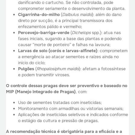
danificando o cartucho. Se não controlada, pode
comprometer seriamente o desenvolvimento da planta.
Cigarrinha-do-milho
(
Dalbulus maidis
): além do dano
direto por sucção, é a principal transmissora dos
enfezamentos pálido e vermelho;
Percevejo-barriga-verde
(
Dichelops
spp.): atua nas
fases iniciais, sugando a base das plantas e podendo
causar “morte de ponteiro” e falhas na lavoura;
Larvas de solo (corós e larvas-alfinete)
: comprometem
a emergência ao atacar sementes e raízes ainda no
início do ciclo;
Pulgões
(
Rhopalosiphum maidis
): afetam a fotossíntese
e podem transmitir viroses.
O controle dessas pragas deve ser preventivo e baseado no
MIP (Manejo Integrado de Pragas)
, com:
Uso de sementes tratadas com inseticidas;
Monitoramento com armadilhas ou vistorias semanais;
Aplicações de inseticidas seletivos e indicados conforme
o estágio da cultura e pressão de pragas.
A recomendação técnica é obrigatória para a eficácia e a