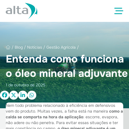
/
Blog
/
Notícias
/
Gestão Agrícola
/
Entenda como funciona
o óleo mineral adjuvante
1 de outubro de 2025
Nem todo problema relacionado à eficiência em defensivos
vem do produto. Muitas vezes, a falha está na maneira
como a
calda se comporta na hora da aplicação
: escorre, evapora,
não adere ou não penetra. Para evitar essas situações e ter
mais constância no campo,
o óleo mineral adjuvante é um