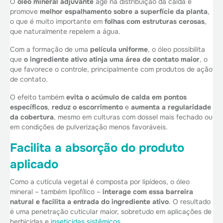
O
óleo mineral adjuvante
age na distribuição da calda e
promove
melhor espalhamento sobre a superfície da planta
,
o que é muito importante em
folhas com estruturas cerosas
,
que naturalmente repelem a água.
Com a formação de uma
película uniforme
, o óleo possibilita
que
o ingrediente ativo atinja uma área de contato maior
, o
que favorece o controle, principalmente com produtos de ação
de contato.
O efeito também
evita o acúmulo de calda em pontos
específicos
,
reduz o escorrimento
e
aumenta a regularidade
da cobertura
, mesmo em culturas com dossel mais fechado ou
em condições de pulverização menos favoráveis.
Facilita a absorção do produto
aplicado
Como a cutícula vegetal é composta por lipídeos, o óleo
mineral – também lipofílico –
interage com essa barreira
natural e facilita a entrada do ingrediente ativo
. O resultado
é uma penetração cuticular maior, sobretudo em aplicações de
herbicidas e
inseticidas sistêmicos
.