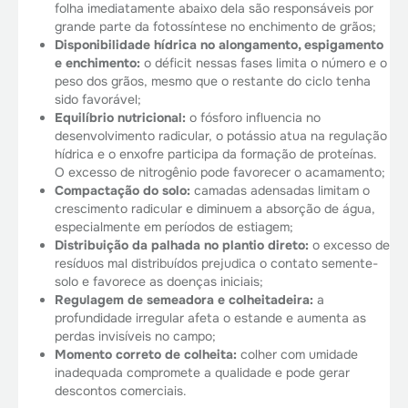
folha imediatamente abaixo dela são responsáveis por
grande parte da fotossíntese no enchimento de grãos;
Disponibilidade hídrica no alongamento, espigamento
e enchimento:
o déficit nessas fases limita o número e o
peso dos grãos, mesmo que o restante do ciclo tenha
sido favorável;
Equilíbrio nutricional:
o fósforo influencia no
desenvolvimento radicular, o potássio atua na regulação
hídrica e o enxofre participa da formação de proteínas.
O excesso de nitrogênio pode favorecer o acamamento;
Compactação do solo:
camadas adensadas limitam o
crescimento radicular e diminuem a absorção de água,
especialmente em períodos de estiagem;
Distribuição da palhada no plantio direto:
o excesso de
resíduos mal distribuídos prejudica o contato semente-
solo e favorece as doenças iniciais;
Regulagem de semeadora e colheitadeira:
a
profundidade irregular afeta o estande e aumenta as
perdas invisíveis no campo;
Momento correto de colheita:
colher com umidade
inadequada compromete a qualidade e pode gerar
descontos comerciais.