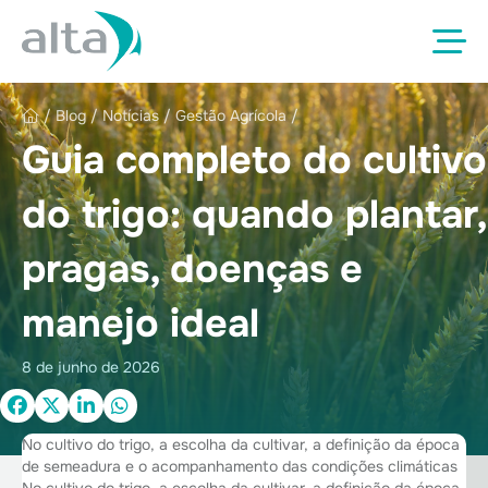
/
Blog
/
Notícias
/
Gestão Agrícola
/
Guia completo do cultivo
do trigo: quando plantar,
pragas, doenças e
manejo ideal
8 de junho de 2026
No cultivo do trigo, a escolha da cultivar, a definição da época
de semeadura e o acompanhamento das condições climáticas