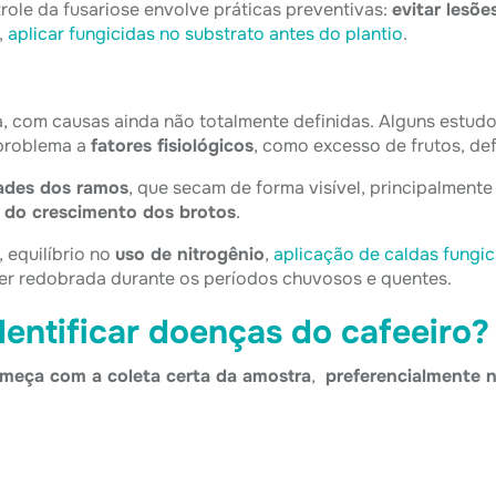
trole da fusariose envolve práticas preventivas:
evitar lesõ
,
aplicar fungicidas no substrato antes do plantio
.
 com causas ainda não totalmente definidas. Alguns estu
 problema a
fatores fisiológicos
, como excesso de frutos, defi
ades dos ramos
, que secam de forma visível, principalmen
o do crescimento dos brotos
.
 equilíbrio no
uso de nitrogênio
,
aplicação de caldas fungic
ser redobrada durante os períodos chuvosos e quentes.
dentificar doenças do cafeeiro?
meça com a coleta certa da amostra
,
preferencialmente n