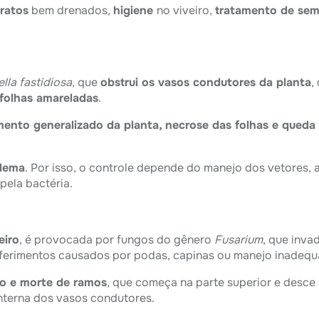
ratos
bem drenados,
higiene
no viveiro,
tratamento de se
ella fastidiosa
, que
obstrui os vasos condutores da planta
,
 folhas amareladas
.
ento generalizado da planta, necrose das folhas e queda
ilema
. Por isso, o controle depende do manejo dos vetores, 
pela bactéria.
eiro
, é provocada por fungos do gênero
Fusarium
, que inv
 ferimentos causados por podas, capinas ou manejo inadequ
o e morte de ramos
, que começa na parte superior e desce 
nterna dos vasos condutores.