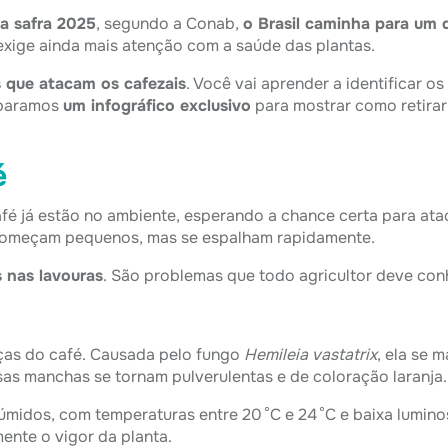
a safra 2025
, segundo a Conab,
o Brasil caminha para um
 exige ainda mais atenção com a saúde das plantas.
s que atacam os cafezais
. Você vai aprender a identificar 
eparamos
um infográfico exclusivo
para mostrar como retirar 
é
é já estão no ambiente, esperando a chance certa para ataca
s começam pequenos, mas se espalham rapidamente.
 nas lavouras
. São problemas que todo agricultor deve con
ças do café. Causada pelo fungo
Hemileia vastatrix
, ela se 
sas manchas se tornam pulverulentas e de coloração laranja.
úmidos, com temperaturas entre 20 °C e 24 °C e baixa lumin
ente o vigor da planta.