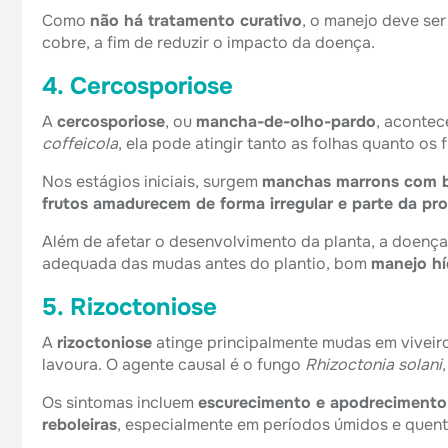
Como
não há tratamento curativo
, o manejo deve se
cobre, a fim de reduzir o impacto da doença.
4. Cercosporiose
A
cercosporiose
, ou
mancha-de-olho-pardo
, aconte
coffeicola
, ela pode atingir tanto as folhas quanto os f
Nos estágios iniciais, surgem
manchas marrons com b
frutos amadurecem de forma irregular e parte da pr
Além de afetar o desenvolvimento da planta, a doença
adequada das mudas antes do plantio, bom
manejo hí
5. Rizoctoniose
A
rizoctoniose
atinge principalmente mudas em vivei
lavoura. O agente causal é o fungo
Rhizoctonia solani
Os sintomas incluem
escurecimento e apodrecimento
reboleiras
, especialmente em períodos úmidos e quent