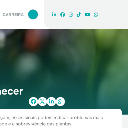
PROCURAR
CARREIRA
hecer
eçam, esses sinais podem indicar problemas mais
de e a sobrevivência das plantas.