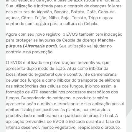
amplo espectro de ação, a base de azoxistrobina e flutriafol.
Sua utilização é indicada para o controle de doenças foliares
nas culturas do Algodão, Banana, Batata, Café, Cana-de-
açúcar, Citros, Feijão, Milho, Soja, Tomate, Trigo e agora
contando com registro para a cultura da Cebola.
Agora com seu novo registro, o EVOS também tem indicação
para proteger as lavouras de Cebola da doença
Mancha-
púrpura (
Alternaria porri
)
. Sua utilização vai ajudar no
controle e na prevenção.
O EVOS é utilizado em pulverizações preventivas, que
apresenta duplo modo de ação. Atua como inibidor da
biossíntese do ergosterol que é constituinte da membrana
celular dos fungos e como inibidor do transporte de elétrons
nas mitocôndrias das células dos fungos, inibindo assim, a
formação de ATP essencial nos processos metabólicos dos
fungos. Dependendo do patógeno, o produto também
apresenta ação curativa e erradicante e sua aplicação possui
efeitos fisiológicos positivos às plantas, aumentando a
produtividade e melhorando a qualidade do produto final. A
aplicação preventiva do EVOS é indicada durante a fase de
intenso desenvolvimento vegetativo, reaplicando o produto,