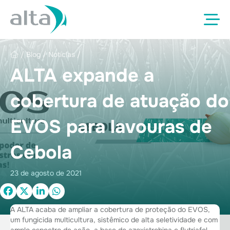
/
Blog
/
Notícias
/
ALTA expande a
cobertura de atuação do
EVOS para lavouras de
Cebola
23 de agosto de 2021
A ALTA acaba de ampliar a cobertura de proteção do EVOS,
um fungicida multicultura, sistêmico de alta seletividade e com