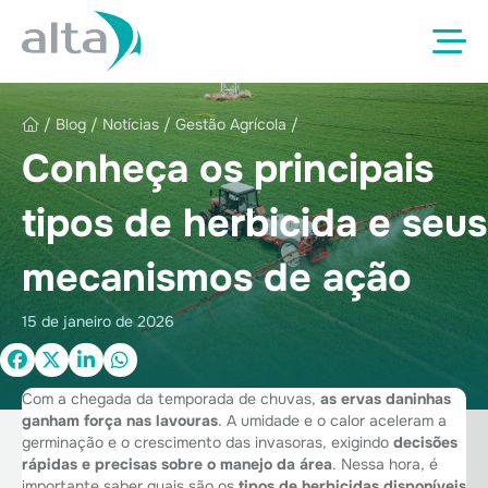
/
Blog
/
Notícias
/
Gestão Agrícola
/
Conheça os principais
tipos de herbicida e seus
mecanismos de ação
15 de janeiro de 2026
Com a chegada da temporada de chuvas,
as ervas daninhas
ganham força nas lavouras
. A umidade e o calor aceleram a
germinação e o crescimento das invasoras, exigindo
decisões
rápidas e precisas sobre o manejo da área
. Nessa hora, é
importante saber quais são os
tipos de herbicidas disponíveis