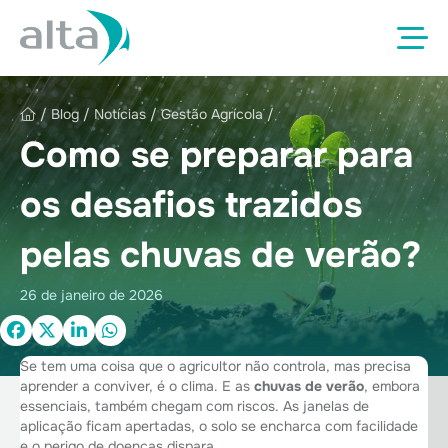
/
Blog
/
Notícias
/
Gestão Agrícola
/
Como se preparar para
os desafios trazidos
pelas chuvas de verão?
26 de janeiro de 2026
Se tem uma coisa que o agricultor não controla, mas precisa
aprender a conviver, é o clima. E as
chuvas de verão
, embora
essenciais, também chegam com riscos. As janelas de
aplicação ficam apertadas, o solo se encharca com facilidade
e o perigo de doenças dispara.