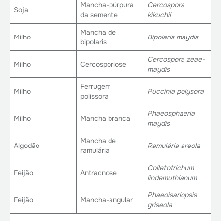
Mancha-púrpura
Cercospora
Soja
da semente
kikuchii
Mancha de
Milho
Bipolaris maydis
bipolaris
Cercospora zeae-
Milho
Cercosporiose
maydis
Ferrugem
Milho
Puccinia polysora
polissora
Phaeosphaeria
Milho
Mancha branca
maydis
Mancha de
Algodão
Ramulária areola
ramulária
Colletotrichum
Feijão
Antracnose
lindemuthianum
Phaeoisariopsis
Feijão
Mancha-angular
griseola