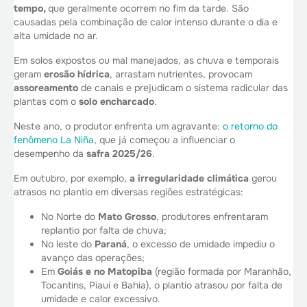
tempo,
que geralmente ocorrem no fim da tarde. São
causadas pela combinação de calor intenso durante o dia e
alta umidade no ar.
Em solos expostos ou mal manejados, as chuva e temporais
geram
erosão hídrica
, arrastam nutrientes, provocam
assoreamento
de canais e prejudicam o sistema radicular das
plantas com o
solo encharcado
.
Neste ano, o produtor enfrenta um agravante:
o retorno do
fenômeno La Niña
, que já começou a influenciar o
desempenho da
safra 2025/26
.
Em outubro, por exemplo,
a irregularidade climática
gerou
atrasos no plantio em diversas regiões estratégicas:
No Norte do
Mato Grosso
, produtores enfrentaram
replantio por falta de chuva;
No leste do
Paraná
, o excesso de umidade impediu o
avanço das operações;
Em
Goiás e no Matopiba
(região formada por Maranhão,
Tocantins, Piauí e Bahia), o plantio atrasou por falta de
umidade e calor excessivo.