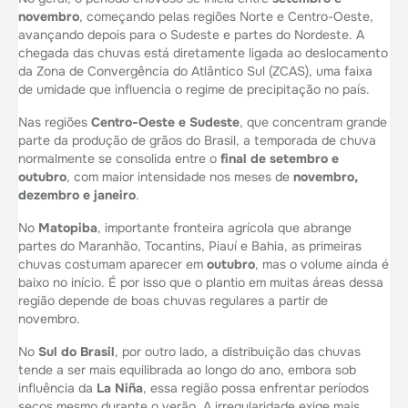
novembro
, começando pelas regiões Norte e Centro-Oeste,
avançando depois para o Sudeste e partes do Nordeste. A
chegada das chuvas está diretamente ligada ao deslocamento
da Zona de Convergência do Atlântico Sul (ZCAS), uma faixa
de umidade que influencia o regime de precipitação no país.
Nas regiões
Centro-Oeste e Sudeste
, que concentram grande
parte da produção de grãos do Brasil, a temporada de chuva
normalmente se consolida entre o
final de setembro e
outubro
, com maior intensidade nos meses de
novembro,
dezembro e janeiro
.
No
Matopiba
, importante fronteira agrícola que abrange
partes do Maranhão, Tocantins, Piauí e Bahia, as primeiras
chuvas costumam aparecer em
outubro
, mas o volume ainda é
baixo no início. É por isso que o plantio em muitas áreas dessa
região depende de boas chuvas regulares a partir de
novembro.
No
Sul do Brasil
, por outro lado, a distribuição das chuvas
tende a ser mais equilibrada ao longo do ano, embora sob
influência da
La Niña
, essa região possa enfrentar períodos
secos mesmo durante o verão. A irregularidade exige mais