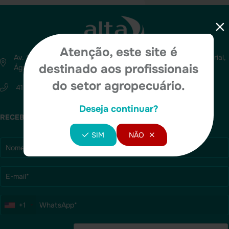
Atenção, este site é
Av. Silva Jardim n° 2600 - 19° Andar - New Zealand Empresarial,
destinado aos profissionais
Água Verde, Curitiba, PR – CEP 80240-020
do setor agropecuário.
41 3071-9100
Deseja continuar?
RECEBA NOSSAS NOVIDADES
SIM
NÃO
+1